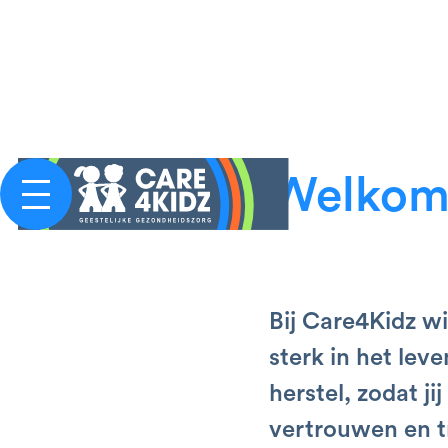
Welkom 
Bij Care4Kidz w
sterk in het lev
herstel, zodat j
vertrouwen en tr