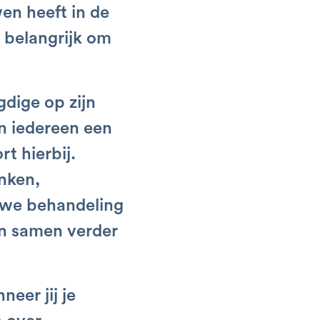
en heeft in de
s belangrijk om
gdige op zijn
n iedereen een
t hierbij.
nken,
 we behandeling
en samen verder
eer jij je