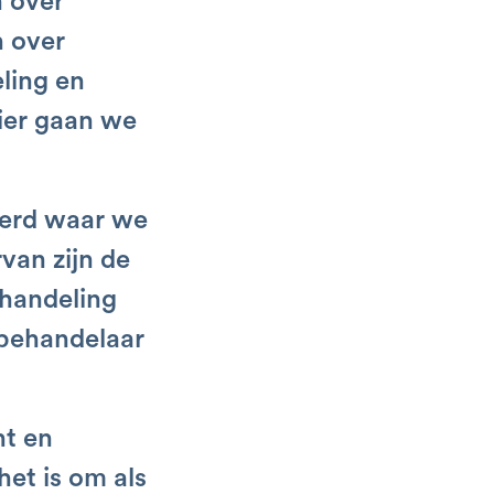
n over
n over
ling en
Hier gaan we
eerd waar we
van zijn de
ehandeling
 behandelaar
nt en
et is om als