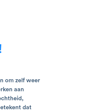
!
en om zelf weer
erken aan
echtheid,
betekent dat