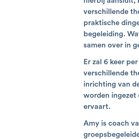
hierbij aansluit
verschillende th
praktische ding
begeleiding. Wat
samen over in g
Er zal 6 keer p
verschillende th
inrichting van d
worden ingezet o
ervaart.
Amy is coach va
groepsbegeleide